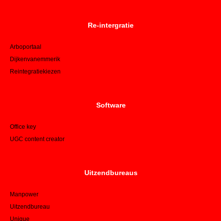
Re-intergratie
Arboportaal
Dijkenvanemmerik
Reintegratiekiezen
Software
Office key
UGC content creator
Uitzendbureaus
Manpower
Uitzendbureau
Unique