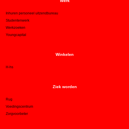
Werk
Inhuren personeel uitzendbureau
Studentenwerk
Werkzoeken
Youngcapital
Winkelen
H-hs
Ziek worden
Rug
Voedingscentrum
Zorgvoorbeter